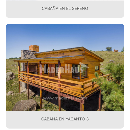
CABAÑA EN EL SERENO
CABAÑA EN YACANTO 3