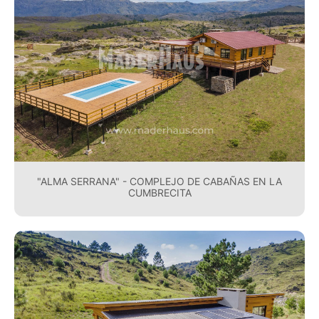
"ALMA SERRANA" - COMPLEJO DE CABAÑAS EN LA
CUMBRECITA