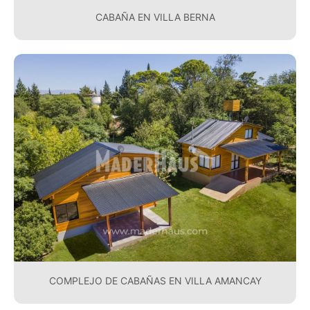
CABAÑA EN VILLA BERNA
COMPLEJO DE CABAÑAS EN VILLA AMANCAY