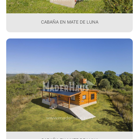
CABAÑA EN MATE DE LUNA