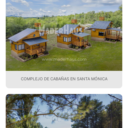
COMPLEJO DE CABAÑAS EN SANTA MÓNICA