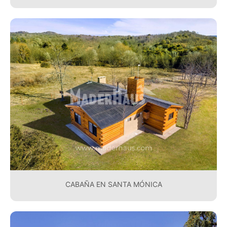
CABAÑA EN SANTA MÓNICA