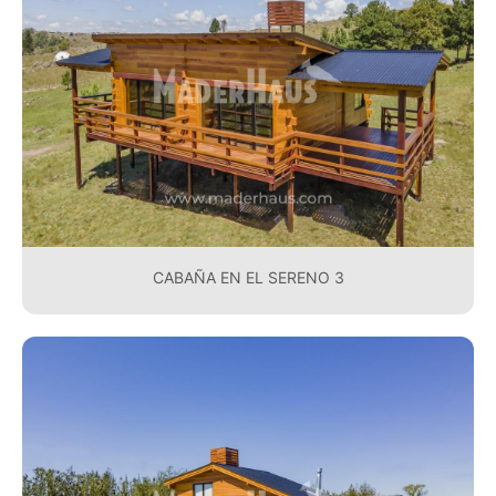
CABAÑA EN EL SERENO 3