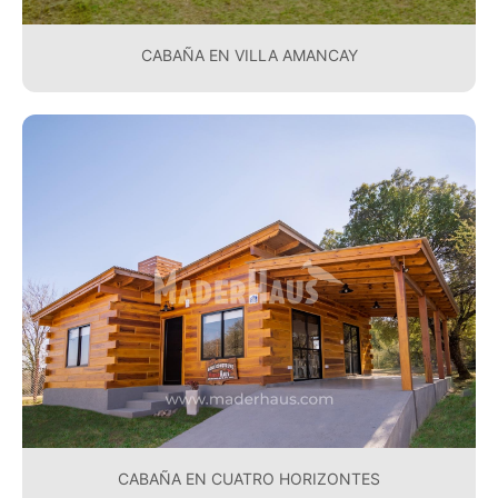
CABAÑA EN VILLA AMANCAY
CABAÑA EN CUATRO HORIZONTES