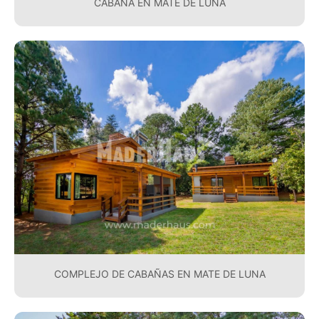
CABAÑA EN MATE DE LUNA
COMPLEJO DE CABAÑAS EN MATE DE LUNA