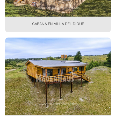
CABAÑA EN VILLA DEL DIQUE