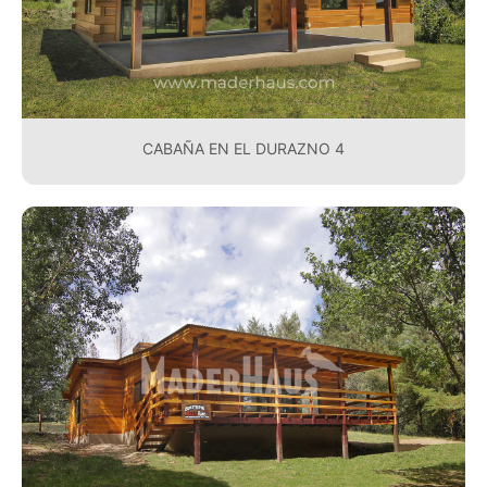
CABAÑA EN EL DURAZNO 4