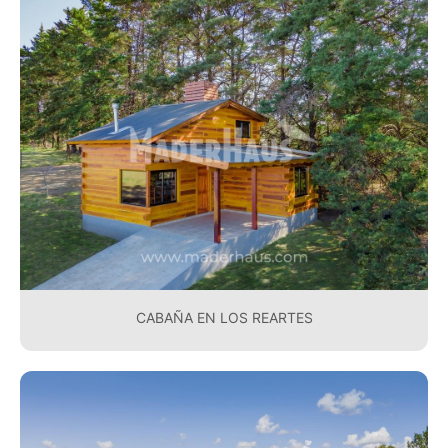
CABAÑA EN LOS REARTES