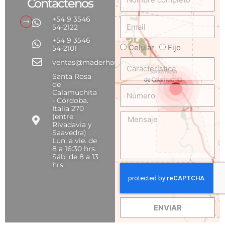
Contáctenos
completo
+54 9 3546
Email
54-2122
+54 9 3546
Celular
Fijo
Teléfono
54-2101
Característica
ventas@maderhaus.com
Santa Rosa
de
Número
Calamuchita
- Córdoba.
Italia 270
Mensaje
(entre
Rivadavia y
Saavedra)
Lun. a vie. de
8 a 16:30 hrs.
Sáb. de 8 a 13
hrs
ENVIAR