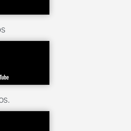
os
os.