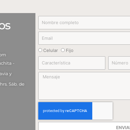
Nombre
os
completo
Email
Teléfono
Celular
Fijo
com
Característica
Número
chita -
avia y
Mensaje
 hrs. Sáb. de
ENVIA