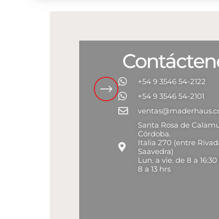
Contácten
+54 9 3546 54-2122
+54 9 3546 54-2101
ventas@maderhaus.
Santa Rosa de Calamu
Córdoba.
Italia 270 (entre Rivad
Saavedra)
Lun. a vie. de 8 a 16:30
8 a 13 hrs