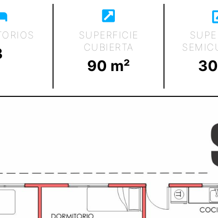
TORIOS
SUPERFICIE
SUPE
CUBIERTA
SEMIC
3
90
 m²
30