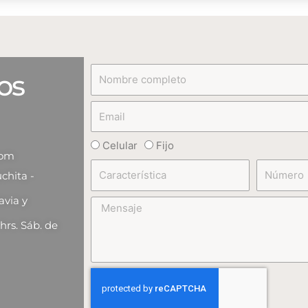
Nombre
os
completo
Email
Teléfono
Celular
Fijo
com
Característica
Número
chita -
avia y
Mensaje
 hrs. Sáb. de