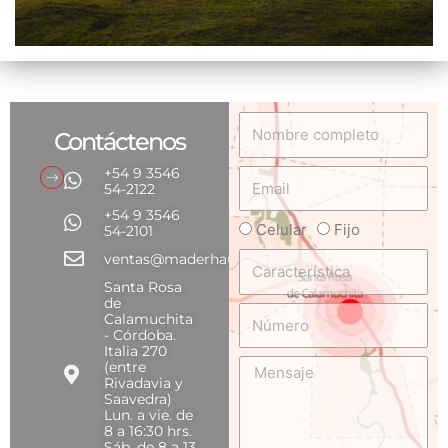
Nombre
Contáctenos
completo
+54 9 3546
Email
54-2122
+54 9 3546
Celular
Fijo
Teléfono
54-2101
Característica
ventas@maderhaus.com
Santa Rosa
de
Número
Calamuchita
- Córdoba.
Italia 270
Mensaje
(entre
Rivadavia y
Saavedra)
Lun. a vie. de
8 a 16:30 hrs.
Sáb. de 8 a 13