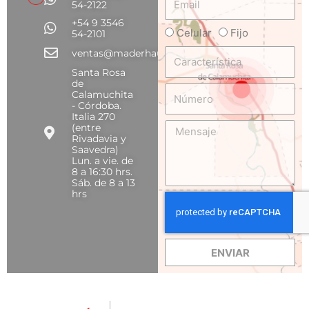
54-2122
+54 9 3546
Celular
Fijo
Teléfono
54-2101
Característica
ventas@maderhaus.com
Santa Rosa
de
Número
Calamuchita
- Córdoba.
Italia 270
Mensaje
(entre
Rivadavia y
Saavedra)
Lun. a vie. de
8 a 16:30 hrs.
Sáb. de 8 a 13
hrs
ENVIAR