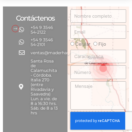
Nombre
Contáctenos
completo
+54 9 3546
Email
54-2122
+54 9 3546
Celular
Fijo
Teléfono
54-2101
Característica
ventas@maderhaus.com
Santa Rosa
de
Número
Calamuchita
- Córdoba.
Italia 270
Mensaje
(entre
Rivadavia y
Saavedra)
Lun. a vie. de
8 a 16:30 hrs.
Sáb. de 8 a 13
hrs