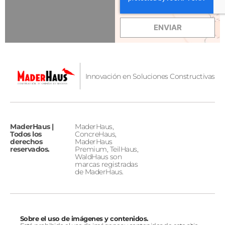
ENVIAR
Innovación en Soluciones Constructivas
MaderHaus |
MaderHaus,
Todos los
ConcreHaus,
derechos
MaderHaus
reservados.
Premium, TeilHaus,
WaldHaus son
marcas registradas
de MaderHaus.
Sobre el uso de imágenes y contenidos.