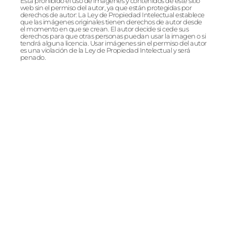
Está prohibido el uso de imágenes y contenidos de este sitio
web sin el permiso del autor, ya que están protegidas por
derechos de autor: La Ley de Propiedad Intelectual establece
que las imágenes originales tienen derechos de autor desde
el momento en que se crean. El autor decide si cede sus
derechos para que otras personas puedan usar la imagen o si
tendrá alguna licencia. Usar imágenes sin el permiso del autor
es una violación de la Ley de Propiedad Intelectual y será
penado.