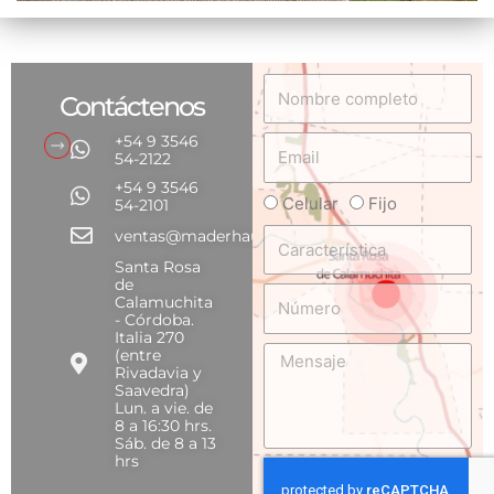
Nombre
Contáctenos
completo
+54 9 3546
Email
54-2122
+54 9 3546
Celular
Fijo
Teléfono
54-2101
Característica
ventas@maderhaus.com
Santa Rosa
de
Número
Calamuchita
- Córdoba.
Italia 270
Mensaje
(entre
Rivadavia y
Saavedra)
Lun. a vie. de
8 a 16:30 hrs.
Sáb. de 8 a 13
hrs