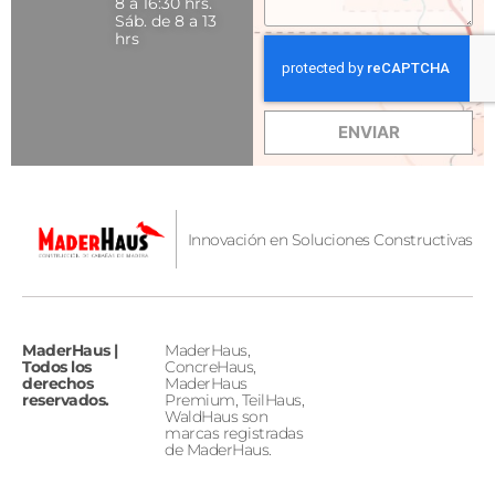
8 a 16:30 hrs.
Sáb. de 8 a 13
hrs
ENVIAR
Innovación en Soluciones Constructivas
MaderHaus |
MaderHaus,
Todos los
ConcreHaus,
derechos
MaderHaus
reservados.
Premium, TeilHaus,
WaldHaus son
marcas registradas
de MaderHaus.