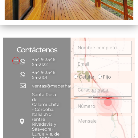
Nombre
Contáctenos
completo
+54 9 3546
Email
54-2122
+54 9 3546
Celular
Fijo
Teléfono
54-2101
Característica
ventas@maderhaus.com
Santa Rosa
de
Número
Calamuchita
- Córdoba.
Italia 270
Mensaje
(entre
Rivadavia y
Saavedra)
Lun. a vie. de